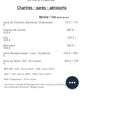
Gil votre chauffeur
Chartres - gares - aéroports
Berline / Van
(tarifs de jour)
Gare de Chartres, Bonneval, Châteaudun 75 € / 110
€
Charles de Gaulle 280 € /
420 €
Orly 225 € /
335 €
Beauvais 365 € /
550 €
Gare Montparnasse / Lyon / Austerlitz 235 € / 350
€
Gare du Nord / Est / St-Lazare 255 € / 375
€
BERLINE* : 80€ / Heure JOUR - 100€ / Heure NUIT
VAN* : 110€ / Heure JOUR - 130€ / Heure NUIT
Mise à disposition : 35 km inclus.
*Tarif pour une berline de type éco. Hors nuits, jours fériés, grèves.
Hors véhicules Premium. Péages inclus.
La Motte,
28800 FLACEY, France |
02 37 47 33 94
Contact